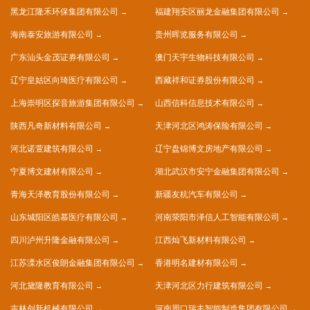
黑龙江隆禾环保集团有限公司
福建翔安区丽龙金融集团有限公司
海南泰安旅游有限公司
贵州晖览服务有限公司
广东汕头金茂证券有限公司
澳门天宇生物科技有限公司
辽宁皇姑区向琦医疗有限公司
西藏祥和证券股份有限公司
上海崇明区探音旅游集团有限公司
山西信科信息技术有限公司
陕西凡奇新材料有限公司
天津河北区鸿涛保险有限公司
河北诺萱建筑有限公司
辽宁盘锦博文房地产有限公司
宁夏博文建材有限公司
湖北武汉市安宁金融集团有限公司
青海天泽教育股份有限公司
新疆友杭汽车有限公司
山东城阳区皓慕医疗有限公司
河南荥阳市泽信人工智能有限公司
四川泸州升隆金融有限公司
江西灿飞新材料有限公司
江苏溧水区俊朗金融集团有限公司
香港明名建材有限公司
河北黛隆教育有限公司
天津河北区力行建筑有限公司
吉林创新机械有限公司
河南周口瑞丰智能制造集团有限公司